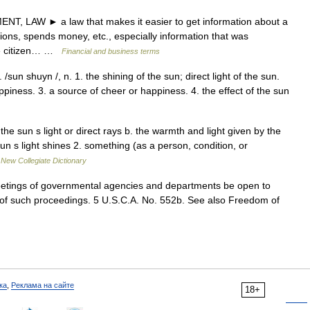
 LAW ► a law that makes it easier to get information about a
ons, spends money, etc., especially information that was
tee citizen… …
Financial and business terms
/sun shuyn /, n. 1. the shining of the sun; direct light of the sun.
ppiness. 3. a source of cheer or happiness. 4. the effect of the sun
he sun s light or direct rays b. the warmth and light given by the
un s light shines 2. something (as a person, condition, or
…
New Collegiate Dictionary
etings of governmental agencies and departments be open to
s of such proceedings. 5 U.S.C.A. No. 552b. See also Freedom of
ка
,
Реклама на сайте
18+