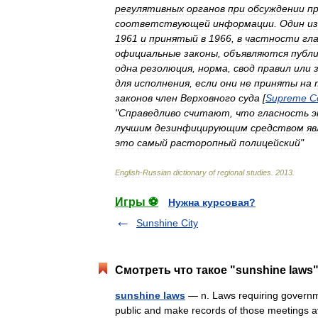
регулятивных
органов
при
обсуждении
п
соответствующей
информации
.
Один
из
1961
и
принятый
в
1966
,
в
частности
гла
официальные
законы
,
объявляются
публ
одна
резолюция
,
норма
,
свод
правил
или
для
исполнения
,
если
они
не
приняты
на
законов
член
Верховного
суда
[
Supreme
C
"
Справедливо
считают
,
что
гласность
э
лучшим
дезинфицирующим
средством
яв
это
самый
расторопный
полицейский
"
English
-
Russian
dictionary
of
regional
studies
.
2013
.
Игры ⚽
Нужна курсовая?
Sunshine City
Смотреть что такое "sunshine laws"
sunshine laws
— n. Laws requiring governme
public and make records of those meetings av