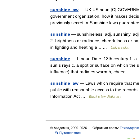
sunshine law
— UK US noun [C] GOVERNMENT,
government organization, how it makes decisi
previously secret: » Sunshine laws guaran
sunshine
— sunshineless, adj. sunshiny, adj. 
2. brightness or radiance; cheerfulness or ha
in lighting and heating a… …
Universalium
sunshine
— I. noun Date: 13th century 1. a. t
sun s rays c. a spot or surface on which the s
influence) that radiates warmth, cheer,… 
sunshine law
— Laws which require that me
public with reasonable access to the record
Information Act …
Black's law dictionary
© Академик, 2000-2026
Обратная связь:
Техподдерж
👣 Путешествия