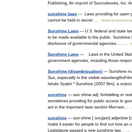
Publishing, An imprint of Sourcebooks, In
sunshine laws
— Laws providing for open 
cannot be held in secret …
American business j
Sunshine Laws
— U.S. federal and state law
to be made available to the public. Sunshine l
disclosure of governmental agencies.… …
I
Sunshine Laws
— Laws in the United State
government agencies, including those respon
Sunshine (disambiguation)
— Sunshine may 
Sun, especially in the visible wavelengthsFilm
István Szabó * Sunshine (2007 film), a sc
sunshine
— sun·shine adj: forbidding or rest
sometimes providing for public access to go
act in the important laws section Merriam
sunshine
— sun‧shine [ˈsʌnʆaɪn] adjective [
make it easier for people to find out how an 
Legislature passed a new sunshine law… 