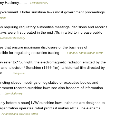
c. Amy Hackney… …
Law dictionary
government. Under sunshine laws most government proceedings
argon
s requiring regulatory authorities meetings, decisions and records
aws were first created in the mid 70s in a bid to increase public
nvestment dictionary
s that ensure maximum disclosure of the business of
sible for regulating securities trading …
Financial and business terms
refer to:* Sunlight, the electromagnetic radiation emitted by the
 and television* Sunshine (1999 film), a historical film directed by
ience… …
Wikipedia
ricting closed meetings of legislative or executive bodies and
vernment records sunshine laws see also freedom of information
… …
Law dictionary
only before a noun] LAW sunshine laws, rules etc are designed to
organization operates, what profits it makes etc: • The Alabama
…
Financial and business terms