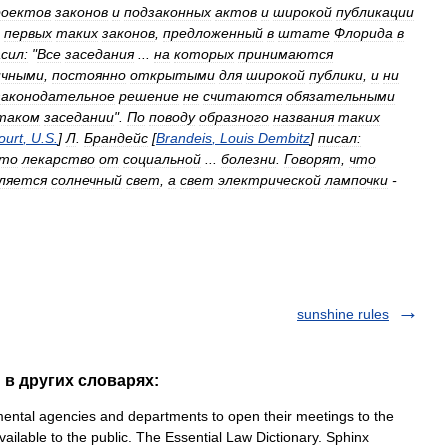
роектов
законов
и
подзаконных
актов
и
широкой
публикации
первых
таких
законов
,
предложенный
в
штате
Флорида
в
сил:
"
Все
заседания
...
на
которых
принимаются
ичными
,
постоянно
открытыми
для
широкой
публики
,
и
ни
законодательное
решение
не
считаются
обязательными
таком
заседании
".
По
поводу
образного
названия
таких
ourt
,
U
.
S
.
]
Л
.
Брандейс
[
Brandeis
,
Louis
Dembitz
]
писал:
то
лекарство
от
социальной
...
болезни
.
Говорят
,
что
ляется
солнечный
свет
,
а
свет
электрической
лампочки
-
sunshine rules
 в других словарях:
ntal agencies and departments to open their meetings to the
ailable to the public. The Essential Law Dictionary. Sphinx