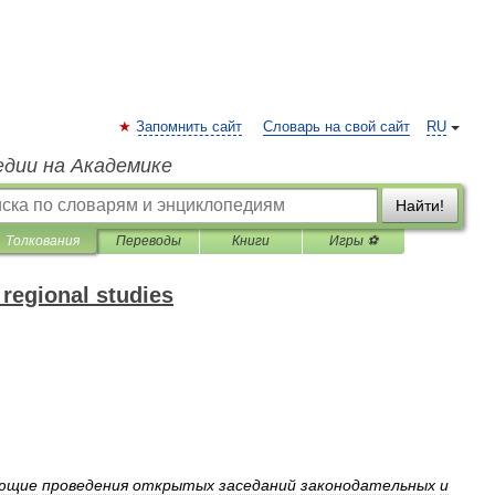
Запомнить сайт
Словарь на свой сайт
RU
едии на Академике
Найти!
Толкования
Переводы
Книги
Игры ⚽
 regional studies
ющие
проведения
открытых
заседаний
законодательных
и