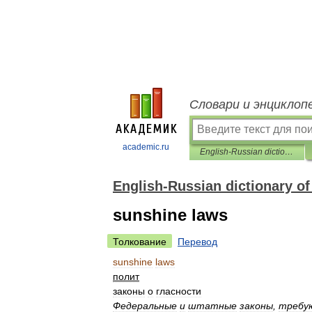
Словари и энциклоп
academic.ru
English-Russian dictionary of regional studies
English-Russian dictionary of
sunshine laws
Толкование
Перевод
sunshine
laws
полит
законы
о
гласности
Федеральные
и
штатные
законы
,
требу